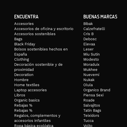
ENCUENTRA
BUENAS MARCAS
Accesories
Bibak
Accesorios de oficina y escritorio
Calzefratelli
Accesorios sostenibles
Cris B
Bags
Debosc
Black Friday
Elevaa
Bolsos sostenibles hechos en
Leser
España
Miu Sutin
Clothing
Modesto
Decoración sostenible y de
Moraduix
proximidad
Mukhee
Decoration
Nuevemí
Hombre
Nukak
Home textiles
Olula
Laptop accesories
Organico Brand
Libros
Piensa Sexi
Organic basics
Roade
Rebajas %
Salvajitos
Rebajas %
Tatin Bags
Regalos, complementos y
Teixidors
accesorios infantiles
Tucca
Ropa básica ecológica
Volto