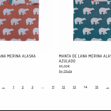
ANA MERINA ALASKA
MANTA DE LANA MERINA ALA
AZULADO
65,00
€
by Olula
…
14
←
1
2
3
11
12
13
15
→