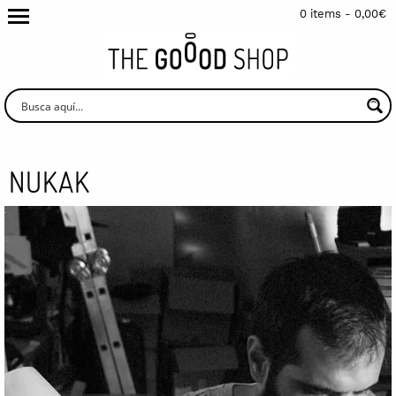
0 items -
0,00
€
NUKAK
.