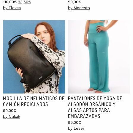
Original
Current
110,00
€
93,50
€
99,00
€
price
price
by Elevaa
by Modesto
was:
is:
110,00€.
93,50€.
MOCHILA DE NEUMÁTICOS DE
PANTALONES DE YOGA DE
CAMIÓN RECICLADOS
ALGODÓN ORGÁNICO Y
ALGAS APTOS PARA
99,00
€
EMBARAZADAS
by Nukak
99,00
€
by Leser