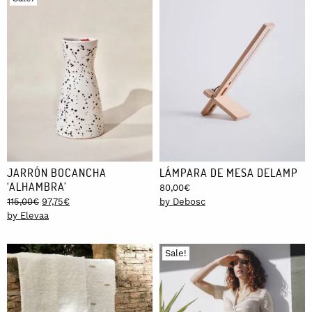
JARRÓN BOCANCHA
LÁMPARA DE MESA DELAMP
‘ALHAMBRA’
80,00
€
Original
Current
115,00
€
97,75
€
by Debosc
price
price
by Elevaa
was:
is:
115,00€.
97,75€.
Sale!