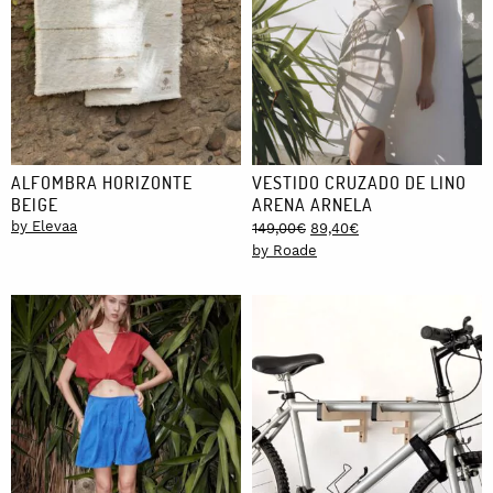
ALFOMBRA HORIZONTE
VESTIDO CRUZADO DE LINO
BEIGE
ARENA ARNELA
by Elevaa
Original
Current
149,00
€
89,40
€
price
price
by Roade
was:
is:
149,00€.
89,40€.