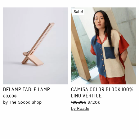
through
200,00€
Sale!
DELAMP TABLE LAMP
CAMISA COLOR BLOCK 100%
LINO VÉRTICE
80,00
€
Original
Current
by The Goood Shop
109,00
€
87,20
€
price
price
by Roade
was:
is:
109,00€.
87,20€.