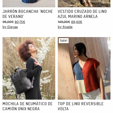
JARRÓN BOCANCHA ‘NOCHE
VESTIDO CRUZADO DE LINO
DE VERANO’
AZUL MARINO ARNELA
Original
Current
Original
Current
95,00
€
80,75
€
149,00
€
89,40
€
price
price
price
price
by Elevaa
by Roade
was:
is:
was:
is:
95,00€.
80,75€.
149,00€.
89,40€.
Sale!
MOCHILA DE NEUMÁTICO DE
TOP DE LINO REVERSIBLE
CAMIÓN ONIX NEGRA
VOLTA