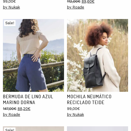
Original
Current
99,00
€
112,00
€
89,60
€
price
price
by Nukak
by Roade
was:
is:
112,00€.
89,60€.
Sale!
BERMUDA DE LINO AZUL
MOCHILA NEUMÁTICO
MARINO DORNA
RECICLADO TEIDE
Original
Current
147,00
€
88,20
€
99,00
€
price
price
by Roade
by Nukak
was:
is:
147,00€.
88,20€.
Sale!