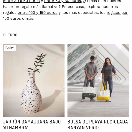
entre 30 a 50 euros
y
entre 50 y 80 euros
, ¿O más bien quieres
hacer un regalo más llamativo? En ese caso, explora nuestros
regalos
entre 100 y 150 euros
y, los más especiales, los
regalos por
150 euros o más
.
Sale!
JARRÓN DAMAJUANA BAJO
BOLSA DE PLAYA RECICLADA
‘ALHAMBRA’
BANYAN VERDE