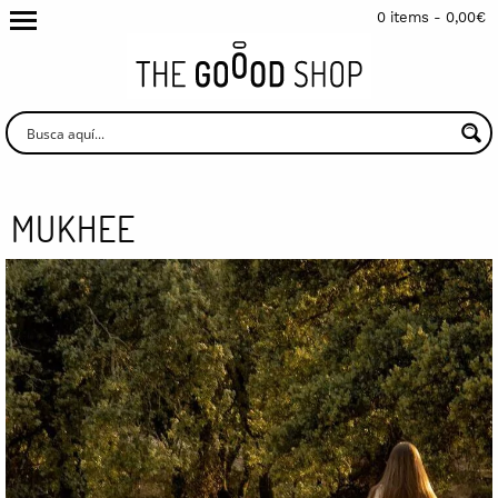
0 items -
0,00
€
MUKHEE
.