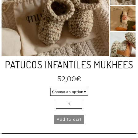
PATUCOS INFANTILES MUKHEES
52,00
€
Patucos
infantiles
Mukhees
Add to cart
quantity