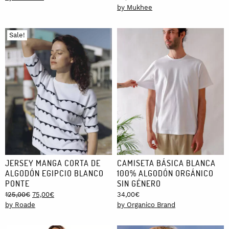
35,00€
by Mukhee
through
37,00€
Sale!
JERSEY MANGA CORTA DE
CAMISETA BÁSICA BLANCA
ALGODÓN EGIPCIO BLANCO
100% ALGODÓN ORGÁNICO
PONTE
SIN GÉNERO
Original
Current
125,00
€
75,00
€
34,00
€
price
price
by Roade
by Organico Brand
was:
is:
125,00€.
75,00€.