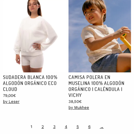
SUDADERA BLANCA 100%
CAMISA POLERA EN
ALGODÓN ORGÁNICO ECO
MUSELINA 100% ALGODÓN
CLOUD
ORGÁNICO | CALÉNDULA |
VICHY
79,00
€
by Leser
38,50
€
by Mukhee
1
2
3
4
5
6
→