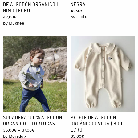
DE ALGODÓN ORGÁNICO |
NEGRA
NIMO | ECRU
18,50
€
42,00
€
by Olula
by Mukhee
SUDADERA 100% ALGODÓN
PELELE DE ALGODÓN
ORGÁNICO – TORTUGAS
ORGÁNICO OVEJA | BOJ |
ECRU
Price
35,00
€
–
37,00
€
range:
by Moraduix
65,00
€