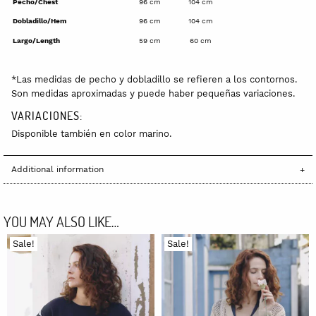
Pecho/Chest
96 cm
104 cm
Dobladillo/Hem
96 cm
104 cm
Largo/Length
59 cm
60 cm
*Las medidas de pecho y dobladillo se refieren a los contornos.
Son medidas aproximadas y puede haber pequeñas variaciones.
VARIACIONES:
Disponible también en color marino.
Additional information
YOU MAY ALSO LIKE…
Sale!
Sale!