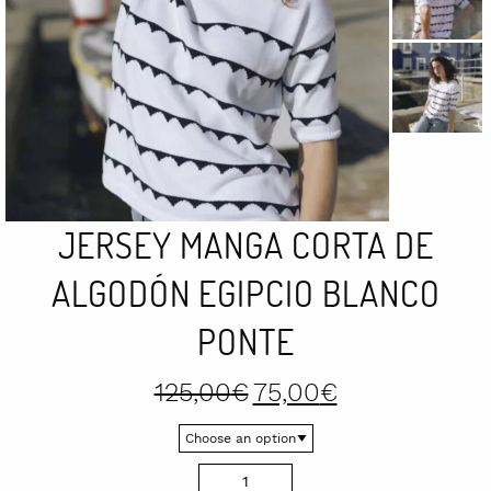
JERSEY MANGA CORTA DE
ALGODÓN EGIPCIO BLANCO
PONTE
Original
Current
125,00
€
75,00
€
price
price
was:
is:
125,00€.
75,00€.
Jersey