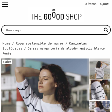
0 items -
0,00
€
Home
Ropa sostenible de mujer
Camisetas
/
/
Ecológicas
/ Jersey manga corta de algodón egipcio blanco
Ponte
Sale!