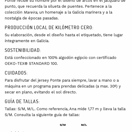
Ponte recibe su nombre por el diseño de arcos en el jacquard de
punto, que recuerda la silueta de puentes. Pertenece a la
colección
Mareira
, un homenaje a la Galicia marinera y a la
nostalgia de épocas pasadas.
PRODUCCIÓN LOCAL DE KILÓMETRO CERO:
Su elaboración, desde el diseño hasta el etiquetado, tiene lugar
íntegramente en Galicia.
SOSTENIBILIDAD:
Está confeccionado en 100% algodón egipcio con certificado
OEKO-TEX® STANDARD 100.
CUIDADOS:
Para disfrutar del jersey Ponte para siempre, lavar a mano o a
máquina en un programa para prendas delicadas (a max. 30º) y
secar en plano, evitando el sol directo.
GUÍA DE TALLAS:
Tallas: S/M, M/L. Como referencia, Ana mide 1,77 m y lleva la talla
S/M. Consulta la siguiente guía de tallas:
S/M
M/L