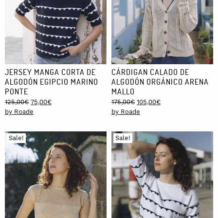
JERSEY MANGA CORTA DE
CÁRDIGAN CALADO DE
ALGODÓN EGIPCIO MARINO
ALGODÓN ORGÁNICO ARENA
PONTE
MALLO
Original
Current
Original
Current
125,00
€
75,00
€
175,00
€
105,00
€
price
price
price
price
by Roade
by Roade
was:
is:
was:
is:
125,00€.
75,00€.
175,00€.
105,00€.
Sale!
Sale!