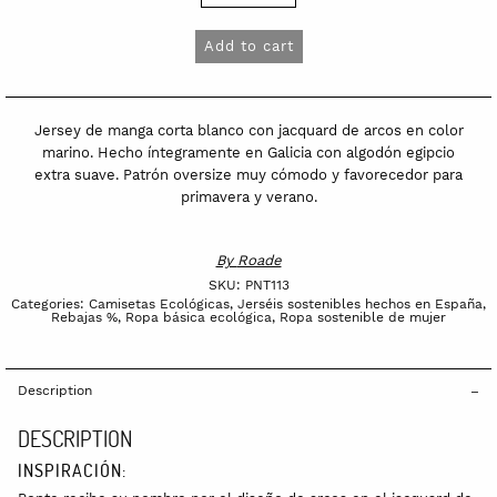
manga
corta
Add to cart
de
algodón
egipcio
Jersey de manga corta blanco con jacquard de arcos en color
blanco
marino. Hecho íntegramente en Galicia con algodón egipcio
extra suave. Patrón oversize muy cómodo y favorecedor para
Ponte
primavera y verano.
quantity
By
Roade
SKU:
PNT113
Categories:
Camisetas Ecológicas
,
Jerséis sostenibles hechos en España
,
Rebajas %
,
Ropa básica ecológica
,
Ropa sostenible de mujer
Description
DESCRIPTION
INSPIRACIÓN: