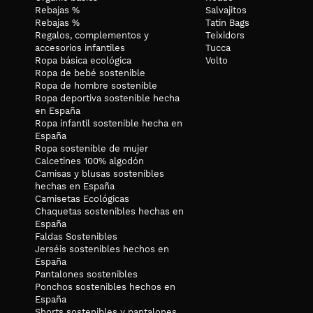
Rebajas %
Salvajitos
Rebajas %
Tatin Bags
Regalos, complementos y
Teixidors
accesorios infantiles
Tucca
Ropa básica ecológica
Volto
Ropa de bebé sostenible
Ropa de hombre sostenible
Ropa deportiva sostenible hecha
en España
Ropa infantil sostenible hecha en
España
Ropa sostenible de mujer
Calcetines 100% algodón
Camisas y blusas sostenibles
hechas en España
Camisetas Ecológicas
Chaquetas sostenibles hechas en
España
Faldas Sostenibles
Jerséis sostenibles hechos en
España
Pantalones sostenibles
Ponchos sostenibles hechos en
España
Shorts sostenibles y pantalones