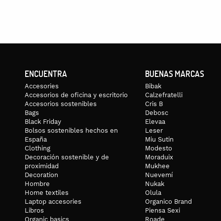
ENCUENTRA
BUENAS MARCAS
Accesories
Bibak
Accesorios de oficina y escritorio
Calzefratelli
Accesorios sostenibles
Cris B
Bags
Debosc
Black Friday
Elevaa
Bolsos sostenibles hechos en
Leser
España
Miu Sutin
Clothing
Modesto
Decoración sostenible y de
Moraduix
proximidad
Mukhee
Decoration
Nuevemí
Hombre
Nukak
Home textiles
Olula
Laptop accesories
Organico Brand
Libros
Piensa Sexi
Organic basics
Roade