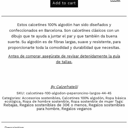
algodón
Add to cart
Peperoncino
largos
quantity
Estos calcetines 100% algodón han sido diseñados y
confeccionados en Barcelona. Son calcetines clásicos con un
dibujo que te ayuda a juntar el par y que también da buena
suerte. Su algodón es de fibras largas, suave y resistente, para
proporcionarte toda la comodidad y durabilidad que necesitas.
Antes de comprar, asegúrate de revisar detenidamente la guía
de tallas.
By
Calzefratelli
SKU:
calcetines-100-algodon-peperoncino-largos-44-45
Categories:
Accesorios sostenibles
,
Calcetines 100% algodón
,
Ropa básica
ecológica
,
Ropa de hombre sostenible
,
Ropa sostenible de mujer
Tags:
Rebajas
Regalos sostenibles de 30€ o menos
Regalos sostenibles
,
,
para hombre
Regalos veganos
,
Description