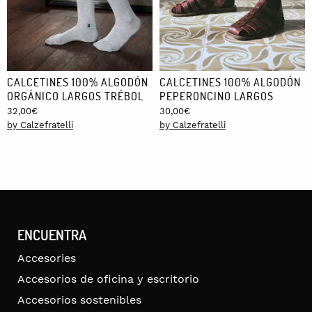
CALCETINES 100% ALGODÓN
CALCETINES 100% ALGODÓN
ORGÁNICO LARGOS TRÉBOL
PEPERONCINO LARGOS
32,00
€
30,00
€
by Calzefratelli
by Calzefratelli
ENCUENTRA
Accesories
Accesorios de oficina y escritorio
Accesorios sostenibles