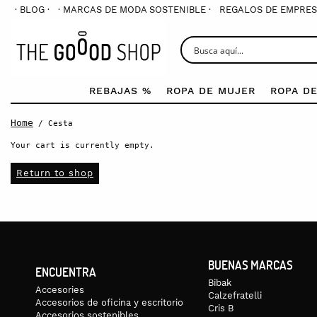
· BLOG ·
· MARCAS DE MODA SOSTENIBLE ·
REGALOS DE EMPRES
REBAJAS %
ROPA DE MUJER
ROPA D
Home
/ Cesta
Your cart is currently empty.
Return to shop
BUENAS MARCAS
ENCUENTRA
Bibak
Accesories
Calzefratelli
Accesorios de oficina y escritorio
Cris B
Accesorios sostenibles