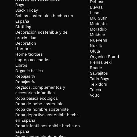
Debosc
Bags
Elevaa
Black Friday
Leser
Bolsos sostenibles hechos en
Miu Sutin
España
Modesto
Clothing
Moraduix
Decoración sostenible y de
Mukhee
proximidad
Nuevemí
Decoration
Nukak
Hombre
Olula
Home textiles
Organico Brand
Laptop accesories
Piensa Sexi
Libros
Roade
Organic basics
Salvajitos
Rebajas %
Tatin Bags
Rebajas %
Teixidors
Regalos, complementos y
Tucca
accesorios infantiles
Volto
Ropa básica ecológica
Ropa de bebé sostenible
Ropa de hombre sostenible
Ropa deportiva sostenible hecha
en España
Ropa infantil sostenible hecha en
España
Ropa sostenible de mujer