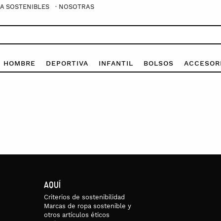
A SOSTENIBLES
· NOSOTRAS
E HOMBRE
DEPORTIVA
INFANTIL
BOLSOS
ACCESOR
AQUÍ
Criterios de sostenibilidad
Marcas de ropa sostenible y
otros artículos éticos