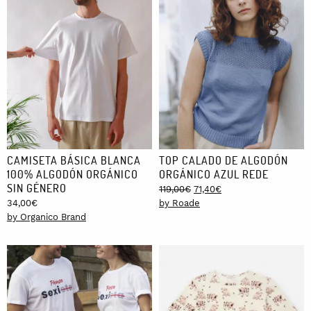
CAMISETA BÁSICA BLANCA
TOP CALADO DE ALGODÓN
100% ALGODÓN ORGÁNICO
ORGÁNICO AZUL REDE
SIN GÉNERO
Original
Current
119,00
€
71,40
€
price
price
34,00
€
by Roade
was:
is:
by Organico Brand
119,00€.
71,40€.