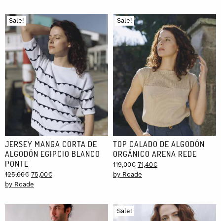
Sale!
Sale!
JERSEY MANGA CORTA DE
TOP CALADO DE ALGODÓN
ALGODÓN EGIPCIO BLANCO
ORGÁNICO ARENA REDE
PONTE
Original
Current
119,00
€
71,40
€
Original
Current
price
price
125,00
€
75,00
€
by Roade
price
price
was:
is:
by Roade
was:
is:
119,00€.
71,40€.
125,00€.
75,00€.
Sale!