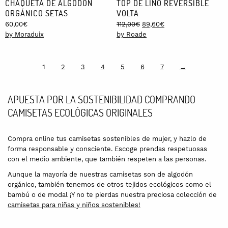
CHAQUETA DE ALGODÓN
TOP DE LINO REVERSIBLE
ORGÁNICO SETAS
VOLTA
Original
Current
60,00
€
112,00
€
89,60
€
price
price
by Moraduix
by Roade
was:
is:
112,00€.
89,60€.
1
2
3
4
5
6
7
→
APUESTA POR LA SOSTENIBILIDAD COMPRANDO
CAMISETAS ECOLÓGICAS ORIGINALES
Compra online tus camisetas sostenibles de mujer, y hazlo de
forma responsable y consciente. Escoge prendas respetuosas
con el medio ambiente, que también respeten a las personas.
Aunque la mayoría de nuestras camisetas son de algodón
orgánico, también tenemos de otros tejidos ecológicos como el
bambú o de modal ¡Y no te pierdas nuestra preciosa colección de
camisetas para niñas y niños sostenibles!