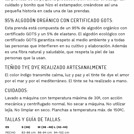
cuidado y bonito que hizo el estampador, creándose así una
pequeña historia en cada una de las prendas.
95% ALGODÓN ORGÁNICO CON CERTIFICADO GOTS:
Esta prenda está compuesta de un 95% de algodón orgánico con
certificado GOTS y un 5% de elastano. El algodón ecológico con
certificado GOTS garantiza respeto al medio ambiente y a todas
las personas que interfieren en su cultivo y elaboración. Además
es una fibra natural y saludable, que respeta la piel de las
personas que la usan.
TEÑIDO TYE DYE REALIZADO ARTESANALMENTE
El color índigo transmite calma, luz y paz y el tinte tie dye el amor
por el mar y por el mediterráneo. El tinte se ha realizado a mano.
CUIDADOS:
Lavado a máquina con temperatura máxima de 30º, con acción
mecánica y centrifugado normal. No secar a máquina. No utilizar
lejía. No limpiar en seco. Planchas a temperatura máx. de 150ºC.
TALLAS Y GUÍA DE TALLAS:
ES
S (36)
M (38 -40)
L (42-44)
PECHO
83-86 cm
86-94 cm
94-102 cm