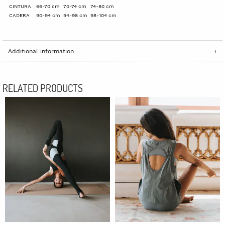
CINTURA
66-70 cm
70-74 cm
74-80 cm
CADERA
90-94 cm
94-98 cm
98-104 cm
Additional information
RELATED PRODUCTS