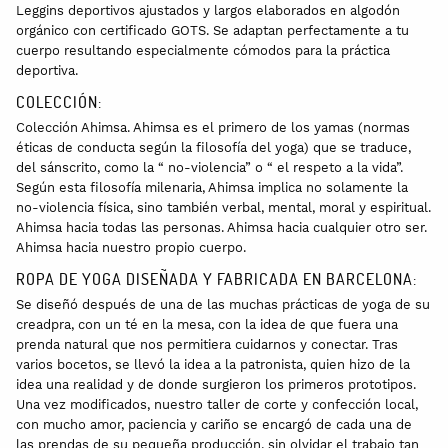
Leggins deportivos ajustados y largos elaborados en algodón
orgánico con certificado GOTS. Se adaptan perfectamente a tu
cuerpo resultando especialmente cómodos para la práctica
deportiva.
COLECCIÓN:
Colección Ahimsa. Ahimsa es el primero de los yamas (normas
éticas de conducta según la filosofía del yoga) que se traduce,
del sánscrito, como la “ no-violencia” o “ el respeto a la vida”.
Según esta filosofía milenaria, Ahimsa implica no solamente la
no-violencia física, sino también verbal, mental, moral y espiritual.
Ahimsa hacia todas las personas. Ahimsa hacia cualquier otro ser.
Ahimsa hacia nuestro propio cuerpo.
ROPA DE YOGA DISEÑADA Y FABRICADA EN BARCELONA:
Se diseñó después de una de las muchas prácticas de yoga de su
creadpra, con un té en la mesa, con la idea de que fuera una
prenda natural que nos permitiera cuidarnos y conectar. Tras
varios bocetos, se llevó la idea a la patronista, quien hizo de la
idea una realidad y de donde surgieron los primeros prototipos.
Una vez modificados, nuestro taller de corte y confección local,
con mucho amor, paciencia y cariño se encargó de cada una de
las prendas de su pequeña producción, sin olvidar el trabajo tan