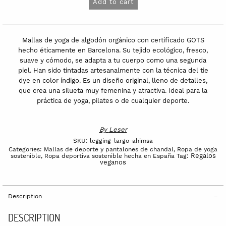
Add to cart
tie
dye
de
Mallas de yoga de algodón orgánico con certificado GOTS
algodón
hecho éticamente en Barcelona. Su tejido ecológico, fresco,
suave y cómodo, se adapta a tu cuerpo como una segunda
orgánico
piel. Han sido tintadas artesanalmente con la técnica del tie
Ahimsa
dye en color índigo. Es un diseño original, lleno de detalles,
quantity
que crea una silueta muy femenina y atractiva. Ideal para la
práctica de yoga, pilates o de cualquier deporte.
By
Leser
SKU:
legging-largo-ahimsa
Categories:
Mallas de deporte y pantalones de chandal
,
Ropa de yoga
Regalos
sostenible
,
Ropa deportiva sostenible hecha en España
Tag:
veganos
Description
DESCRIPTION