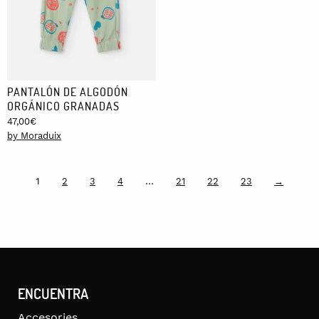
PANTALÓN DE ALGODÓN
ORGÁNICO GRANADAS
47,00
€
by Moraduix
1
…
2
3
4
21
22
23
→
ENCUENTRA
Accesories