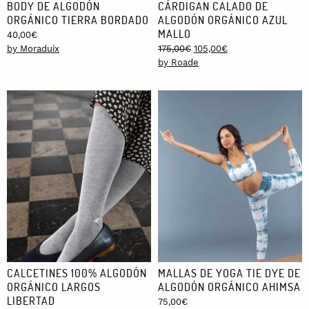
BODY DE ALGODÓN
CÁRDIGAN CALADO DE
ORGÁNICO TIERRA BORDADO
ALGODÓN ORGÁNICO AZUL
MALLO
40,00
€
Original
Current
by Moraduix
175,00
€
105,00
€
price
price
by Roade
was:
is:
175,00€.
105,00€.
CALCETINES 100% ALGODÓN
MALLAS DE YOGA TIE DYE DE
ORGÁNICO LARGOS
ALGODÓN ORGÁNICO AHIMSA
LIBERTAD
75,00
€