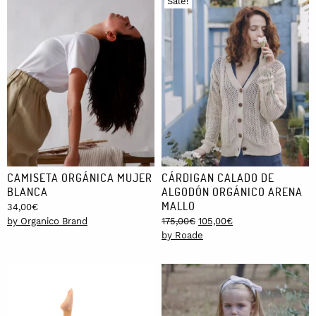
Sale!
CAMISETA ORGÁNICA MUJER
CÁRDIGAN CALADO DE
BLANCA
ALGODÓN ORGÁNICO ARENA
MALLO
34,00
€
Original
Current
by Organico Brand
175,00
€
105,00
€
price
price
by Roade
was:
is:
175,00€.
105,00€.