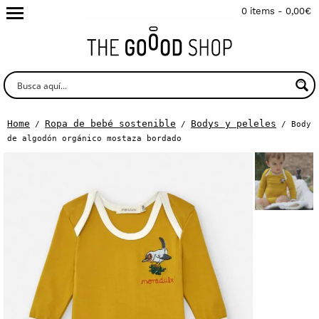
0 items -
0,00
€
Home
Ropa de bebé sostenible
Bodys y peleles
/
/
/ Body
de algodón orgánico mostaza bordado