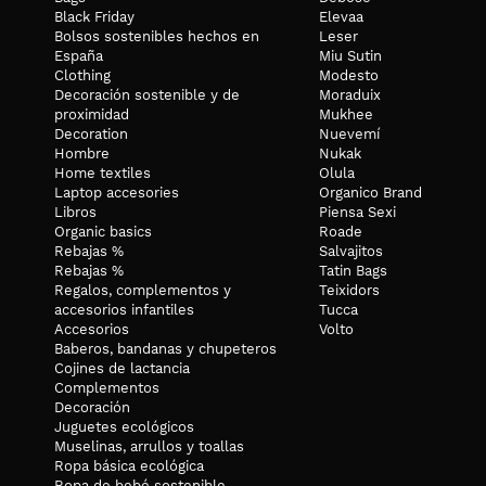
Black Friday
Elevaa
Bolsos sostenibles hechos en
Leser
España
Miu Sutin
Clothing
Modesto
Decoración sostenible y de
Moraduix
proximidad
Mukhee
Decoration
Nuevemí
Hombre
Nukak
Home textiles
Olula
Laptop accesories
Organico Brand
Libros
Piensa Sexi
Organic basics
Roade
Rebajas %
Salvajitos
Rebajas %
Tatin Bags
Regalos, complementos y
Teixidors
accesorios infantiles
Tucca
Accesorios
Volto
Baberos, bandanas y chupeteros
Cojines de lactancia
Complementos
Decoración
Juguetes ecológicos
Muselinas, arrullos y toallas
Ropa básica ecológica
Ropa de bebé sostenible