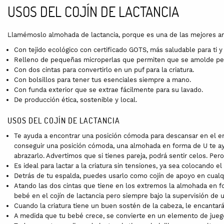
USOS DEL COJÍN DE LACTANCIA
Llamémoslo almohada de lactancia, porque es una de las mejores a
Con tejido ecológico con certificado GOTS, más saludable para ti y
Relleno de pequeñas microperlas que permiten que se amolde pe
Con dos cintas para convertirlo en un puf para la criatura.
Con bolsillos para tener tus esenciales siempre a mano.
Con funda exterior que se extrae fácilmente para su lavado.
De producción ética, sostenible y local.
USOS DEL COJÍN DE LACTANCIA
Te ayuda a encontrar una posición cómoda para descansar en el em
conseguir una posición cómoda, una almohada en forma de U te ayud
abrazarlo. Advertimos que si tienes pareja, podrá sentir celos. Pe
Es ideal para lactar a la criatura sin tensiones, ya sea colocando e
Detrás de tu espalda, puedes usarlo como cojín de apoyo en cualqui
Atando las dos cintas que tiene en los extremos la almohada en 
bebé en el cojín de lactancia pero siempre bajo la supervisión de 
Cuando la criatura tiene un buen sostén de la cabeza, le encantar
A medida que tu bebé crece, se convierte en un elemento de jueg