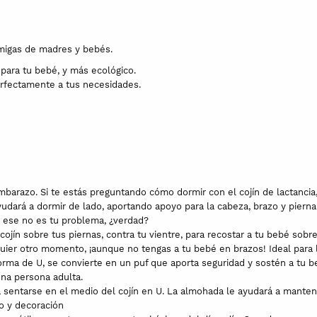
migas de madres y bebés.
 para tu bebé, y más ecológico.
rfectamente a tus necesidades.
barazo. Si te estás preguntando cómo dormir con el cojín de lactancia
ará a dormir de lado, aportando apoyo para la cabeza, brazo y pierna a
ro ese no es tu problema, ¿verdad?
l cojín sobre tus piernas, contra tu vientre, para recostar a tu bebé so
er otro momento, ¡aunque no tengas a tu bebé en brazos! Ideal para lee
forma de U, se convierte en un puf que aporta seguridad y sostén a t
una persona adulta.
á sentarse en el medio del cojín en U. La almohada le ayudará a mante
o y decoración