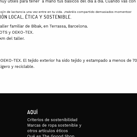
 muy útiles para tener a mano tus básicos del día a día. Cuando vas co
u cojín de lactancia una vez entre en tu vida. ¡Habréis compartido demasiados momentos!
ÓN LOCAL, ÉTICA Y SOSTENIBLE.
ler familiar de Bibak, en Terrassa, Barcelona.
 GOTS y OEKO-TEX.
m del taller.
OEKO-TEX. El tejido exterior ha sido tejido y estampado a menos de 70
igero y reciclable.
AQUÍ
Criterios de sostenibilidad
Marcas de ropa sostenible y
otros artículos éticos
Qué es The Goood Shop