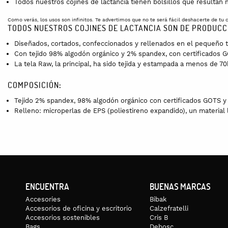
Todos nuestros cojines de lactancia tienen bolsillos que resultan
Como verás, los usos son infinitos. Te advertimos que no te será fácil deshacerte de t
TODOS NUESTROS COJINES DE LACTANCIA SON DE PRODUCCI
Diseñados, cortados, confeccionados y rellenados en el pequeño tal
Con tejido 98% algodón orgánico y 2% spandex, con certificados
La tela Raw, la principal, ha sido tejida y estampada a menos de 70k
COMPOSICIÓN
:
Tejido 2% spandex, 98% algodón orgánico con certificados GOTS y 
Relleno: microperlas de EPS (poliestireno expandido), un material l
ENCUENTRA
BUENAS MARCAS
Accesories
Bibak
Accesorios de oficina y escritorio
Calzefratelli
Accesorios sostenibles
Cris B
Bags
Debosc