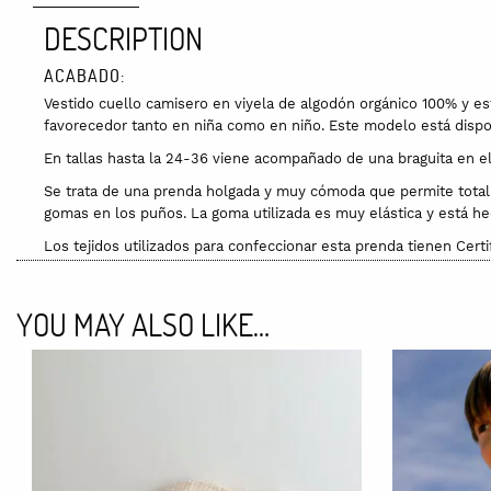
DESCRIPTION
ACABADO:
Vestido cuello camisero en viyela de algodón orgánico 100% y e
favorecedor tanto en niña como en niño. Este modelo está dispon
En tallas hasta la 24-36 viene acompañado de una braguita en el 
Se trata de una prenda holgada y muy cómoda que permite total l
gomas en los puños. La goma utilizada es muy elástica y está he
Los tejidos utilizados para confeccionar esta prenda tienen Ce
Dispones de una guía de medidas para que te sea más fácil encon
100% ALGODÓN ORGÁNICO CON CERTIFICADO GOTS:
YOU MAY ALSO LIKE…
Este tejido de la colección Canela es especialmente suave a la v
otoño/invierno. Al ser 100% algodón orgánico, la prenda es muy tr
popelín también de algodón orgánico, para darle mayor estructur
TALLAS Y GUÍA DE TALLAS:
12 a 18 meses: 76-82cm
18 a 24 meses: 82-88cm