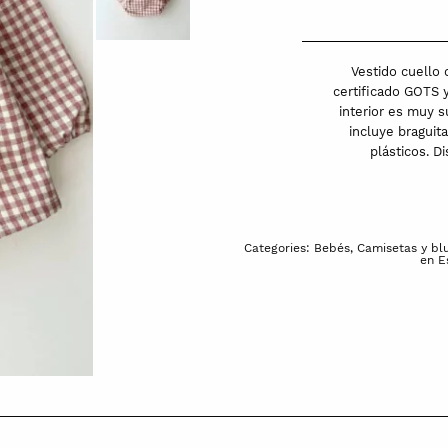
en
viyela
de
Vestido cuello
algodón
certificado GOTS 
interior es muy s
orgánico
incluye braguit
|
plásticos. D
Canela
|
Vichy
Canela
Categories:
Bebés
,
Camisetas y bl
en E
quantity