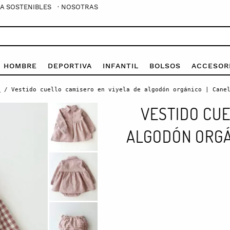
A SOSTENIBLES
· NOSOTRAS
E HOMBRE
DEPORTIVA
INFANTIL
BOLSOS
ACCESOR
s
/ Vestido cuello camisero en viyela de algodón orgánico | Canel
VESTIDO CUE
ALGODÓN ORGÁN
Vestido
cuello
camisero