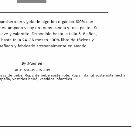
 camisero en viyela de algodón orgánico 100% con
y estampado vichy en tonos canela y rosa pastel. Su
uave y calentito. Disponible hasta la talla 5-6 años,
a hasta talla 24-36 meses. 100% libre de tóxicos y
iseñado y fabricado artesanalmente en Madrid.
By
Mukhee
SKU:
MB-JS-CN-019
usas de bebé
,
Ropa de bebé sostenible
,
Ropa infantil sostenible hecha
spaña
,
Vestidos bebé
,
Vestidos infantiles