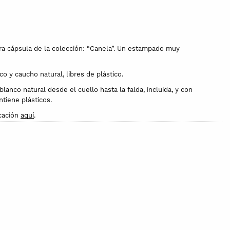
ra cápsula de la colección: “Canela”. Un estampado muy
 y caucho natural, libres de plástico.
nco natural desde el cuello hasta la falda, incluida, y con
tiene plásticos.
icación
aquí
.
ue lo convierte en un tejido perfecto para la temporada de
anto la braguita como la enagua del faldón, va forrado con un