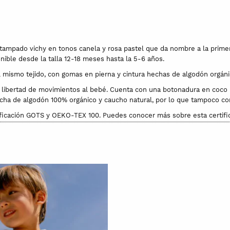
stampado vichy en tonos canela y rosa pastel que da nombre a la prime
ible desde la talla 12-18 meses hasta la 5-6 años.
mismo tejido, con gomas en pierna y cintura hechas de algodón orgánico
ibertad de movimientos al bebé. Cuenta con una botonadura en coco bla
cha de algodón 100% orgánico y caucho natural, por lo que tampoco con
rtificación GOTS y OEKO-TEX 100. Puedes conocer más sobre esta certif
trar la talla adecuada. Este modelo talla normal.
ez que calentito porque la cara interior es ligeramente afranelada, lo q
anspirable y autorregula la temperatura del cuerpo. Todo el interior, t
a. Todos los tejidos tienen certificación GOTS y OEKO-TEX 100.