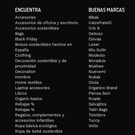
ENCUENTRA
BUENAS MARCAS
Accesories
Bibak
Accesorios de oficina y escritorio
Calzefratelli
Accesorios sostenibles
Cris B
Bags
Debosc
Black Friday
Elevaa
Bolsos sostenibles hechos en
Leser
España
Miu Sutin
Clothing
Modesto
Decoración sostenible y de
Moraduix
proximidad
Mukhee
Decoration
Nuevemí
Hombre
Nukak
Home textiles
Olula
Laptop accesories
Organico Brand
Libros
Piensa Sexi
Organic basics
Roade
Rebajas %
Salvajitos
Rebajas %
Tatin Bags
Regalos, complementos y
Teixidors
accesorios infantiles
Tucca
Ropa básica ecológica
Volto
Ropa de bebé sostenible