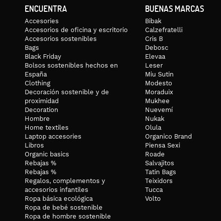
ENCUENTRA
BUENAS MARCAS
Accesories
Bibak
Accesorios de oficina y escritorio
Calzefratelli
Accesorios sostenibles
Cris B
Bags
Debosc
Black Friday
Elevaa
Bolsos sostenibles hechos en
Leser
España
Miu Sutin
Clothing
Modesto
Decoración sostenible y de
Moraduix
proximidad
Mukhee
Decoration
Nuevemí
Hombre
Nukak
Home textiles
Olula
Laptop accesories
Organico Brand
Libros
Piensa Sexi
Organic basics
Roade
Rebajas %
Salvajitos
Rebajas %
Tatin Bags
Regalos, complementos y
Teixidors
accesorios infantiles
Tucca
Ropa básica ecológica
Volto
Ropa de bebé sostenible
Ropa de hombre sostenible