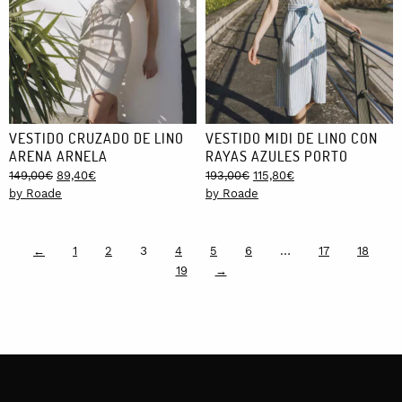
VESTIDO CRUZADO DE LINO
VESTIDO MIDI DE LINO CON
ARENA ARNELA
RAYAS AZULES PORTO
Original
Current
Original
Current
149,00
€
89,40
€
193,00
€
115,80
€
price
price
price
price
by Roade
by Roade
was:
is:
was:
is:
149,00€.
89,40€.
193,00€.
115,80€.
3
…
←
1
2
4
5
6
17
18
19
→