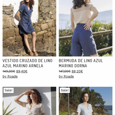
VESTIDO CRUZADO DE LINO
BERMUDA DE LINO AZUL
AZUL MARINO ARNELA
MARINO DORNA
Original
Current
Original
Current
149,00
€
89,40
€
147,00
€
88,20
€
price
price
price
price
by Roade
by Roade
was:
is:
was:
is:
149,00€.
89,40€.
147,00€.
88,20€.
Sale!
Sale!