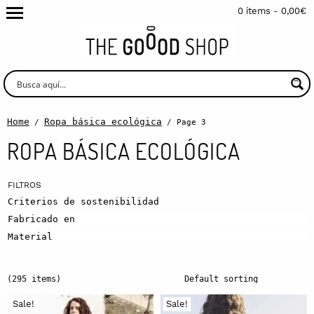
0 items -
0,00
€
Home
Ropa básica ecológica
/
/ Page 3
ROPA BÁSICA ECOLÓGICA
Criterios de sostenibilidad
Fabricado en
Material
(295 items)
Sale!
Sale!