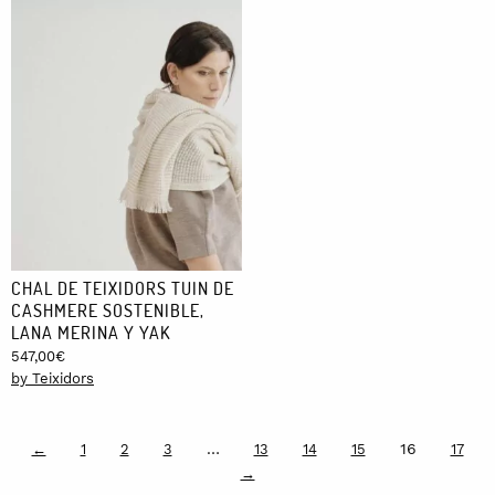
CHAL DE TEIXIDORS TUIN DE
CASHMERE SOSTENIBLE,
LANA MERINA Y YAK
547,00
€
by Teixidors
…
16
←
1
2
3
13
14
15
17
→