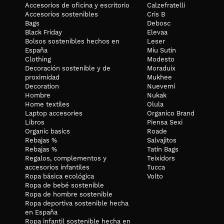
Accesorios de oficina y escritorio
Calzefratelli
Accesorios sostenibles
Cris B
Bags
Debosc
Black Friday
Elevaa
Bolsos sostenibles hechos en
Leser
España
Miu Sutin
Clothing
Modesto
Decoración sostenible y de
Moraduix
proximidad
Mukhee
Decoration
Nuevemí
Hombre
Nukak
Home textiles
Olula
Laptop accesories
Organico Brand
Libros
Piensa Sexi
Organic basics
Roade
Rebajas %
Salvajitos
Rebajas %
Tatin Bags
Regalos, complementos y
Teixidors
accesorios infantiles
Tucca
Ropa básica ecológica
Volto
Ropa de bebé sostenible
Ropa de hombre sostenible
Ropa deportiva sostenible hecha
en España
Ropa infantil sostenible hecha en