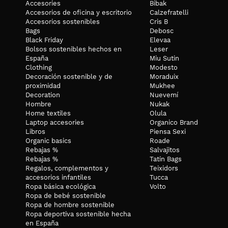
Accesories
Bibak
Accesorios de oficina y escritorio
Calzefratelli
Accesorios sostenibles
Cris B
Bags
Debosc
Black Friday
Elevaa
Bolsos sostenibles hechos en
Leser
España
Miu Sutin
Clothing
Modesto
Decoración sostenible y de
Moraduix
proximidad
Mukhee
Decoration
Nuevemí
Hombre
Nukak
Home textiles
Olula
Laptop accesories
Organico Brand
Libros
Piensa Sexi
Organic basics
Roade
Rebajas %
Salvajitos
Rebajas %
Tatin Bags
Regalos, complementos y
Teixidors
accesorios infantiles
Tucca
Ropa básica ecológica
Volto
Ropa de bebé sostenible
Ropa de hombre sostenible
Ropa deportiva sostenible hecha
en España