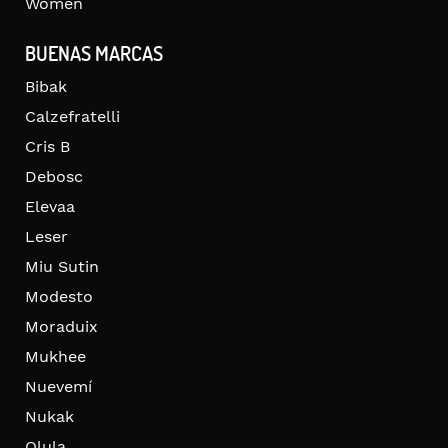
Women
BUENAS MARCAS
Bibak
Calzefratelli
Cris B
Debosc
Elevaa
Leser
Miu Sutin
Modesto
Moraduix
Mukhee
Nuevemí
Nukak
Olula