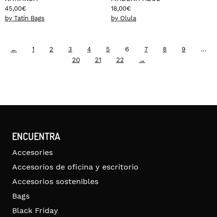
45,00
€
18,00
€
by Tatin Bags
by Olula
6
…
←
1
2
3
4
5
7
8
9
20
21
22
→
ENCUENTRA
Accesories
Accesorios de oficina y escritorio
Accesorios sostenibles
Bags
Black Friday