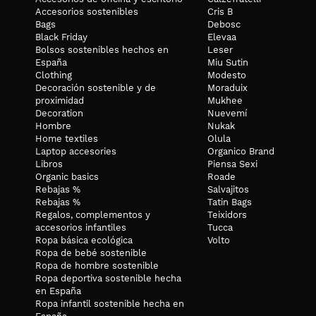
Accesorios sostenibles
Cris B
Bags
Debosc
Black Friday
Elevaa
Bolsos sostenibles hechos en
Leser
España
Miu Sutin
Clothing
Modesto
Decoración sostenible y de
Moraduix
proximidad
Mukhee
Decoration
Nuevemí
Hombre
Nukak
Home textiles
Olula
Laptop accesories
Organico Brand
Libros
Piensa Sexi
Organic basics
Roade
Rebajas %
Salvajitos
Rebajas %
Tatin Bags
Regalos, complementos y
Teixidors
accesorios infantiles
Tucca
Ropa básica ecológica
Volto
Ropa de bebé sostenible
Ropa de hombre sostenible
Ropa deportiva sostenible hecha
en España
Ropa infantil sostenible hecha en