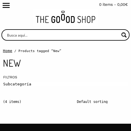
0 items -
0,00
€
Home
/ Products tagged “New”
NEW
Subcategoría
(4 items)