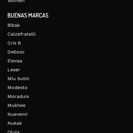
Women
BUENAS MARCAS
Bibak
Calzefratelli
Cris B
Debosc
Elevaa
Leser
Miu Sutin
Modesto
Moraduix
Mukhee
Nuevemí
Nukak
Olula