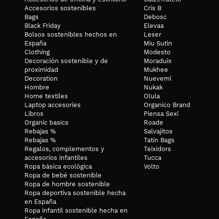
Accesorios sostenibles
Cris B
Bags
Debosc
Black Friday
Elevaa
Bolsos sostenibles hechos en
Leser
España
Miu Sutin
Clothing
Modesto
Decoración sostenible y de
Moraduix
proximidad
Mukhee
Decoration
Nuevemí
Hombre
Nukak
Home textiles
Olula
Laptop accesories
Organico Brand
Libros
Piensa Sexi
Organic basics
Roade
Rebajas %
Salvajitos
Rebajas %
Tatin Bags
Regalos, complementos y
Teixidors
accesorios infantiles
Tucca
Ropa básica ecológica
Volto
Ropa de bebé sostenible
Ropa de hombre sostenible
Ropa deportiva sostenible hecha
en España
Ropa infantil sostenible hecha en