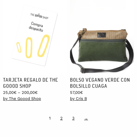
TARJETA REGALO DE THE
BOLSO VEGANO VERDE CON
GOOOD SHOP
BOLSILLO CUAGA
Price
25,00
€
–
200,00
€
57,00
€
range:
by The Goood Shop
by Cris B
25,00€
through
200,00€
1
2
3
→