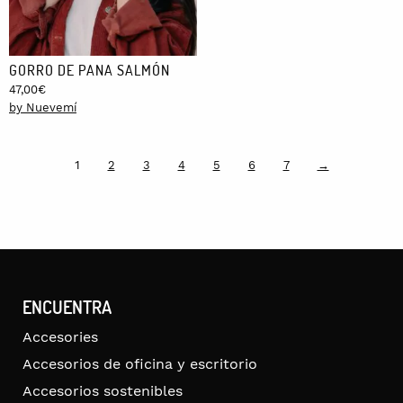
GORRO DE PANA SALMÓN
47,00
€
by Nuevemí
1
2
3
4
5
6
7
→
ENCUENTRA
Accesories
Accesorios de oficina y escritorio
Accesorios sostenibles