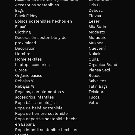
Accesorios sostenibles
Cris B
Bags
Debosc
Black Friday
Elevaa
Bolsos sostenibles hechos en
Leser
España
Miu Sutin
Clothing
Modesto
Decoración sostenible y de
Moraduix
proximidad
Mukhee
Decoration
Nuevemí
Hombre
Nukak
Home textiles
Olula
Laptop accesories
Organico Brand
Libros
Piensa Sexi
Organic basics
Roade
Rebajas %
Salvajitos
Rebajas %
Tatin Bags
Regalos, complementos y
Teixidors
accesorios infantiles
Tucca
Ropa básica ecológica
Volto
Ropa de bebé sostenible
Ropa de hombre sostenible
Ropa deportiva sostenible hecha
en España
Ropa infantil sostenible hecha en