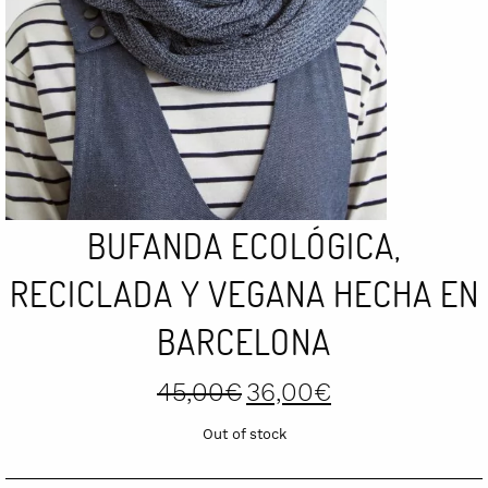
BUFANDA ECOLÓGICA,
RECICLADA Y VEGANA HECHA EN
BARCELONA
Original
Current
45,00
€
36,00
€
price
price
was:
is:
Out of stock
45,00€.
36,00€.