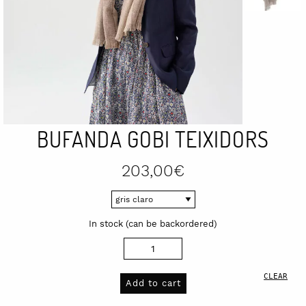
BUFANDA GOBI TEIXIDORS
203,00
€
In stock (can be backordered)
Bufanda
Gobi
CLEAR
Teixidors
Add to cart
quantity