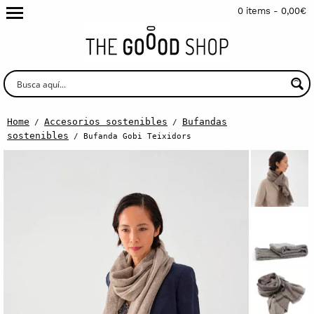
0 items -
0,00
€
Home
Accesorios sostenibles
Bufandas
/
/
sostenibles
/ Bufanda Gobi Teixidors