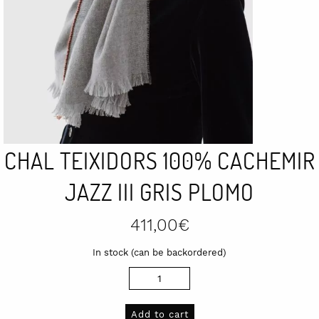
CHAL TEIXIDORS 100% CACHEMIR
JAZZ III GRIS PLOMO
411,00
€
In stock (can be backordered)
Chal
Teixidors
100%
Add to cart