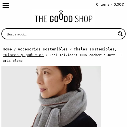
0 items -
0,00
€
Home
Accesorios sostenibles
Chales sostenibles,
/
/
fulares y pañuelos
/ Chal Teixidors 100% cachemir Jazz III
gris plomo