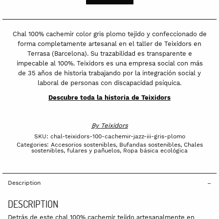
cachemir
Jazz
III
Chal 100% cachemir color gris plomo tejido y confeccionado de
gris
forma completamente artesanal en el taller de Teixidors en
Terrasa (Barcelona). Su trazabilidad es transparente e
plomo
impecable al 100%. Teixidors es una empresa social con más
quantity
de 35 años de historia trabajando por la integración social y
laboral de personas con discapacidad psíquica.
Descubre toda la historia de Teixidors
By
Teixidors
SKU:
chal-teixidors-100-cachemir-jazz-iii-gris-plomo
Categories:
Accesorios sostenibles
,
Bufandas sostenibles
,
Chales
sostenibles, fulares y pañuelos
,
Ropa básica ecológica
Description
DESCRIPTION
Detrás de este chal 100% cachemir tejido artesanalmente en