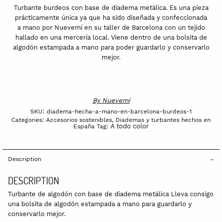
mano
Turbante burdeos con base de diadema metálica. Es una pieza
en
prácticamente única ya que ha sido diseñada y confeccionada
a mano por Nuevemí en su taller de Barcelona con un tejido
Barcelona
hallado en una mercería local. Viene dentro de una bolsita de
Mostaza
algodón estampada a mano para poder guardarlo y conservarlo
quantity
mejor.
By
Nuevemí
SKU:
diadema-hecha-a-mano-en-barcelona-burdeos-1
Categories:
Accesorios sostenibles
,
Diademas y turbantes hechos en
A todo color
España
Tag:
Description
DESCRIPTION
Turbante de algodón con base de diadema metálica Lleva consigo
una bolsita de algodón estampada a mano para guardarlo y
conservarlo mejor.