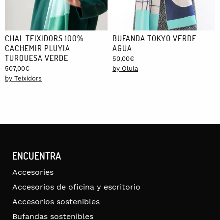
CHAL TEIXIDORS 100%
BUFANDA TOKYO VERDE
CACHEMIR PLUYIA
AGUA
TURQUESA VERDE
50,00
€
507,00
€
by Olula
by Teixidors
ENCUENTRA
Accesories
Accesorios de oficina y escritorio
Accesorios sostenibles
Bufandas sostenibles