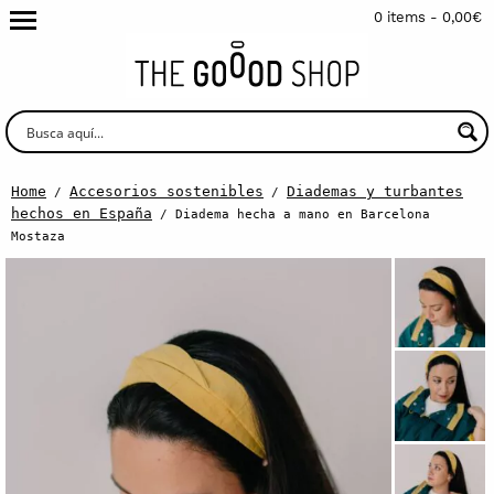
0 items -
0,00
€
Home
Accesorios sostenibles
Diademas y turbantes
/
/
hechos en España
/ Diadema hecha a mano en Barcelona
Mostaza