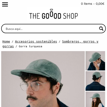
0 items -
0,00
€
Home
Accesorios sostenibles
Sombreros, gorros y
/
/
gorras
/ Gorra turquesa