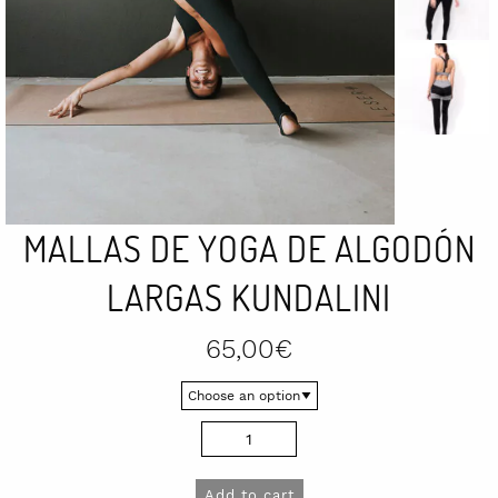
MALLAS DE YOGA DE ALGODÓN
LARGAS KUNDALINI
65,00
€
Mallas
de
yoga
Add to cart