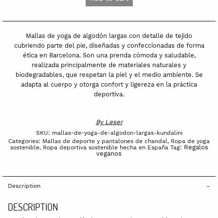
de
algodón
largas
Mallas de yoga de algodón largas con detalle de tejido
Kundalini
cubriendo parte del pie, diseñadas y confeccionadas de forma
ética en Barcelona. Son una prenda cómoda y saludable,
quantity
realizada principalmente de materiales naturales y
biodegradables, que respetan la piel y el medio ambiente. Se
adapta al cuerpo y otorga confort y ligereza en la práctica
deportiva.
By
Leser
SKU:
mallas-de-yoga-de-algodon-largas-kundalini
Categories:
Mallas de deporte y pantalones de chandal
,
Ropa de yoga
Regalos
sostenible
,
Ropa deportiva sostenible hecha en España
Tag:
veganos
Description
DESCRIPTION