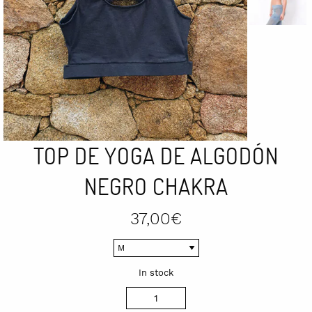
TOP DE YOGA DE ALGODÓN
NEGRO CHAKRA
37,00
€
In stock
Top
de