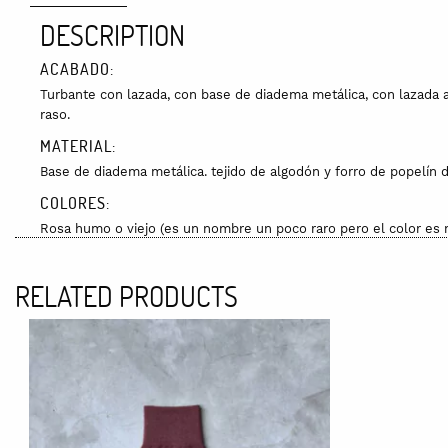
DESCRIPTION
ACABADO:
Turbante con lazada, con base de diadema metálica, con lazada a
raso.
MATERIAL:
Base de diadema metálica. tejido de algodón y forro de popelín 
COLORES:
Rosa humo o viejo (es un nombre un poco raro pero el color es 
CUIDADOS:
RELATED PRODUCTS
Se puede lavar a mano aunque lo más recomendable es no mojarl
diferente a la de la foto, ya que al estar estampada a mano, pued
ENVÍO:
El envío tarda dependiendo del stock o si se realiza por encargo. 
de 7 a 10 días. El coste del envío no está incluido en el precio 