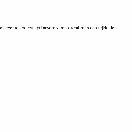
los eventos de esta primavera verano. Realizado con tejido de
olsita de algodón estampada a mano. La bolsa puede ser
se realiza por encargo o la pieza no esta disponible, puede tardar
2 euros por unidad de producto en envíos a Europa.