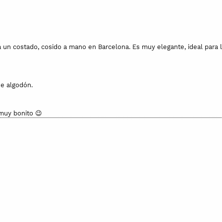
 un costado, cosido a mano en Barcelona. Es muy elegante, ideal para 
de algodón.
muy bonito 😉
o demasiado. Para guardarlo y conservarlo mejor lleva consigo una b
e variar el color o el bordado.
Si el producto está en stock tardaría de 2 a 3 días en ser enviado y, si 
final, es de 5 euros por unidad de producto en envíos nacionales y de 1