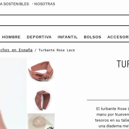
A SOSTENIBLES
· NOSOTRAS
E HOMBRE
DEPORTIVA
INFANTIL
BOLSOS
ACCESOR
echos en España
/ Turbante Rose Lace
TU
El turbante Rose 
mano por Nuevemí
tesoros en su tall
una diadema metá