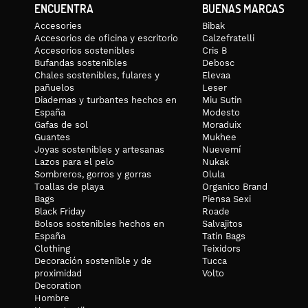
ENCUENTRA
BUENAS MARCAS
Accesories
Bibak
Accesorios de oficina y escritorio
Calzefratelli
Accesorios sostenibles
Cris B
Bufandas sostenibles
Debosc
Chales sostenibles, fulares y
Elevaa
pañuelos
Leser
Diademas y turbantes hechos en
Miu Sutin
España
Modesto
Gafas de sol
Moraduix
Guantes
Mukhee
Joyas sostenibles y artesanas
Nuevemí
Lazos para el pelo
Nukak
Sombreros, gorros y gorras
Olula
Toallas de playa
Organico Brand
Bags
Piensa Sexi
Black Friday
Roade
Bolsos sostenibles hechos en
Salvajitos
España
Tatin Bags
Clothing
Teixidors
Decoración sostenible y de
Tucca
proximidad
Volto
Decoration
Hombre