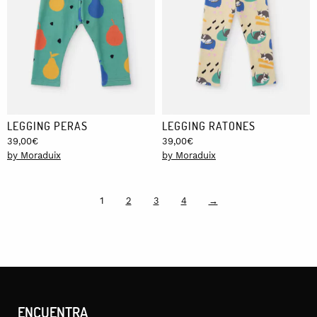
LEGGING PERAS
LEGGING RATONES
39,00
€
39,00
€
by Moraduix
by Moraduix
1
2
3
4
→
ENCUENTRA