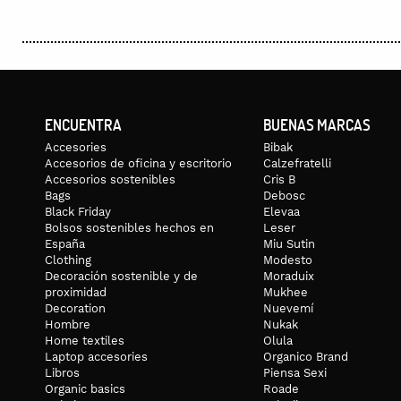
ENCUENTRA
BUENAS MARCAS
Accesories
Bibak
Accesorios de oficina y escritorio
Calzefratelli
Accesorios sostenibles
Cris B
Bags
Debosc
Black Friday
Elevaa
Bolsos sostenibles hechos en
Leser
España
Miu Sutin
Clothing
Modesto
Decoración sostenible y de
Moraduix
proximidad
Mukhee
Decoration
Nuevemí
Hombre
Nukak
Home textiles
Olula
Laptop accesories
Organico Brand
Libros
Piensa Sexi
Organic basics
Roade