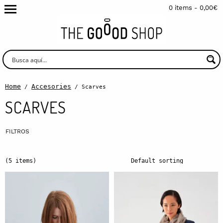
0 items -
0,00
€
Home
Accesories
/
/ Scarves
SCARVES
(5 items)