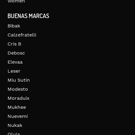
Women
BUENAS MARCAS
Bibak
Calzefratelli
Cris B
Debosc
Elevaa
Leser
Miu Sutin
Modesto
Moraduix
Mukhee
Nuevemí
Nukak
Olula