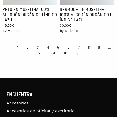
PETO EN MUSELINA 100%
BERMUDA DE MUSELINA
ALGODÓN ORGÁNICO | ÍNDIGO
100% ALGODÓN ORGÁNICO |
| AZUL
ÍNDIGO | AZUL
46,00
€
30,00
€
by Mukhee
by Mukhee
6
…
←
1
2
3
4
5
7
8
9
28
29
30
→
ENCUENTRA
Accesories
Accesorios de oficina y escritorio