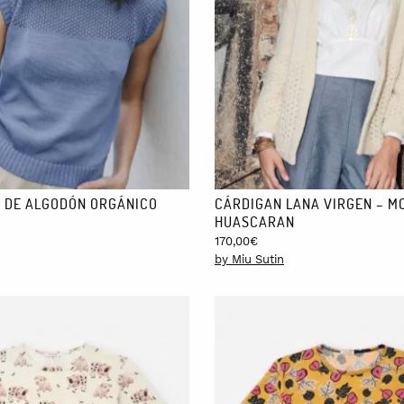
 DE ALGODÓN ORGÁNICO
CÁRDIGAN LANA VIRGEN – M
HUASCARAN
l
Current
170,00
€
price
by Miu Sutin
is:
€.
71,40€.