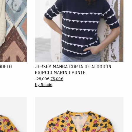
ODELO
JERSEY MANGA CORTA DE ALGODÓN
EGIPCIO MARINO PONTE
Original
Current
125,00
€
75,00
€
price
price
by Roade
was:
is:
125,00€.
75,00€.