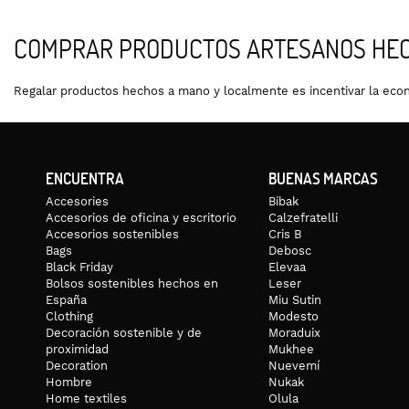
COMPRAR PRODUCTOS ARTESANOS HEC
Regalar productos hechos a mano y localmente es incentivar la economí
ENCUENTRA
BUENAS MARCAS
Accesories
Bibak
Accesorios de oficina y escritorio
Calzefratelli
Accesorios sostenibles
Cris B
Bags
Debosc
Black Friday
Elevaa
Bolsos sostenibles hechos en
Leser
España
Miu Sutin
Clothing
Modesto
Decoración sostenible y de
Moraduix
proximidad
Mukhee
Decoration
Nuevemí
Hombre
Nukak
Home textiles
Olula