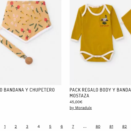
O BANDANA Y CHUPETERO
PACK REGALO BODY Y BAND
MOSTAZA
45,00
€
by Moraduix
4
…
1
2
3
5
6
7
80
81
82