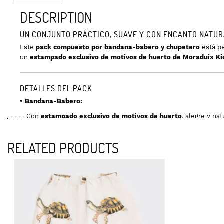
DESCRIPTION
UN CONJUNTO PRÁCTICO, SUAVE Y CON ENCANTO NATUR
Este
pack compuesto por bandana-babero y chupetero
está pe
un
estampado exclusivo de motivos de huerto de Moraduix Ki
DETALLES DEL PACK
• Bandana-Babero:
Con
estampado exclusivo de motivos de huerto
, alegre y nat
Cierre con botones a presión ajustables
en la parte posterior
RELATED PRODUCTS
Exterior en punto liso de algodón orgánico 100%
y
parte int
Apta desde
1 mes hasta los 2 años.
• Chupetero:
Pinza de madera y cordón de algodón orgánico 100%
a conju
Ideal para
mantener el chupete siempre al alcance del bebé
Diseño evolutivo
con
cierre de botón metálico
.