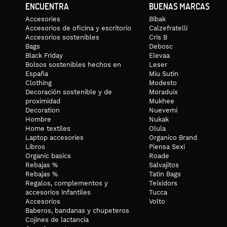
ENCUENTRA
BUENAS MARCAS
Accesories
Bibak
Accesorios de oficina y escritorio
Calzefratelli
Accesorios sostenibles
Cris B
Bags
Debosc
Black Friday
Elevaa
Bolsos sostenibles hechos en
Leser
España
Miu Sutin
Clothing
Modesto
Decoración sostenible y de
Moraduix
proximidad
Mukhee
Decoration
Nuevemí
Hombre
Nukak
Home textiles
Olula
Laptop accesories
Organico Brand
Libros
Piensa Sexi
Organic basics
Roade
Rebajas %
Salvajitos
Rebajas %
Tatin Bags
Regalos, complementos y
Teixidors
accesorios infantiles
Tucca
Accesorios
Volto
Baberos, bandanas y chupeteros
Cojines de lactancia