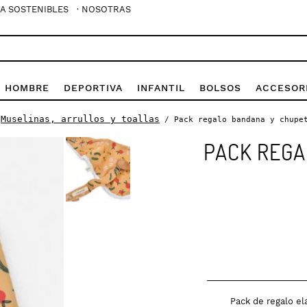
A SOSTENIBLES
· NOSOTRAS
E HOMBRE
DEPORTIVA
INFANTIL
BOLSOS
ACCESOR
Muselinas, arrullos y toallas
/
/ Pack regalo bandana y chupe
PACK REGA
Pack
regalo
bandana
y
chupetero
quantity
Pack de regalo e