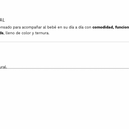
AL
nsado para acompañar al bebé en su día a día con
comodidad, funcion
ds
, lleno de color y ternura.
ural.
, para adaptarse fácilmente al crecimiento del bebé.
erior en rizo de bambú
, suave y absorbente.
nto con la bandana.
y fomentar su autonomía.