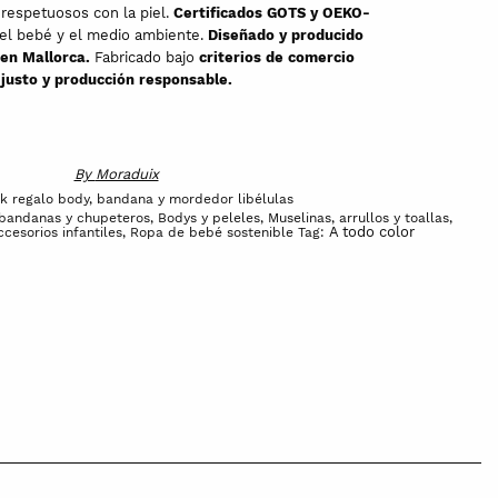
 respetuosos con la piel.
Certificados GOTS y OEKO-
 el bebé y el medio ambiente.
Diseñado y producido
en Mallorca.
Fabricado bajo
criterios de comercio
justo y producción responsable.
By
Moraduix
k regalo body, bandana y mordedor libélulas
 bandanas y chupeteros
,
Bodys y peleles
,
Muselinas, arrullos y toallas
,
A todo color
cesorios infantiles
,
Ropa de bebé sostenible
Tag: