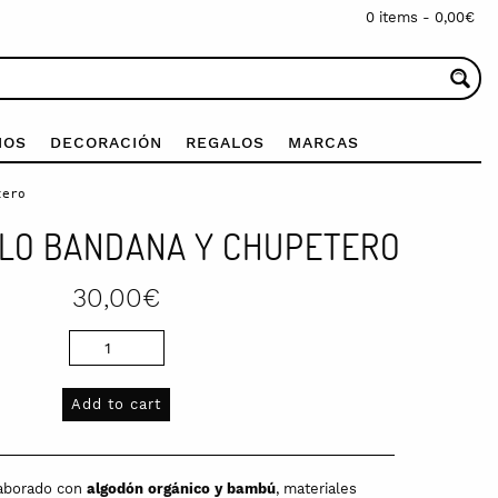
0 items -
0,00
€
IOS
DECORACIÓN
REGALOS
MARCAS
tero
LO BANDANA Y CHUPETERO
30,00
€
Add to cart
laborado con
algodón orgánico y bambú
, materiales