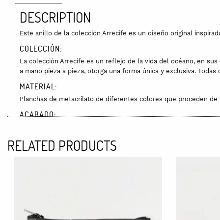
DESCRIPTION
Este anillo de la colección Arrecife es un diseño original inspira
COLECCIÓN:
La colección Arrecife es un reflejo de la vida del océano, en sus
a mano pieza a pieza, otorga una forma única y exclusiva. Todas 
MATERIAL:
Planchas de metacrilato de diferentes colores que proceden de d
ACABADO:
El proceso de creación es completamente artesanal y se realiza 
RELATED PRODUCTS
El contorno y las dimensiones pueden variar ligeramente respect
DIMENSIONES:
El anillo Alga Plegada mide 3,5 x 3,5 x 0,3 cm aproximadamente
TALLAS
S : 17 mm de diámetro interior
M: 18 mm de diámetro interior