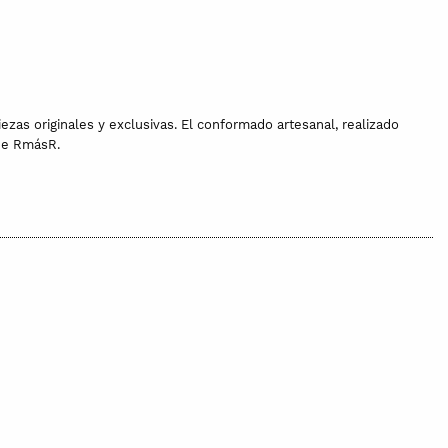
iezas originales y exclusivas. El conformado artesanal, realizado
 de RmásR.
s se pulen y moldean para conseguir el volumen.
r ligeramente respecto a la imagen.