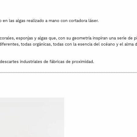
do en las algas realizado a mano con cortadora láser.
 corales, esponjas y algas que, con su geometría inspiran una serie de p
diferentes, todas orgánicas, todas con la esencia del océano y el alma
escartes industriales de fábricas de proximidad.
en su propio taller de Segovia. Primero se cortan los diseños, despué
o a la imagen.
 y pesa menos de 10 gramos. El contorno y las dimensiones pueden varia