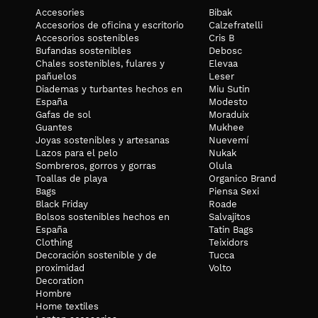
Accesories
Bibak
Accesorios de oficina y escritorio
Calzefratelli
Accesorios sostenibles
Cris B
Bufandas sostenibles
Debosc
Chales sostenibles, fulares y
Elevaa
pañuelos
Leser
Diademas y turbantes hechos en
Miu Sutin
España
Modesto
Gafas de sol
Moraduix
Guantes
Mukhee
Joyas sostenibles y artesanas
Nuevemí
Lazos para el pelo
Nukak
Sombreros, gorros y gorras
Olula
Toallas de playa
Organico Brand
Bags
Piensa Sexi
Black Friday
Roade
Bolsos sostenibles hechos en
Salvajitos
España
Tatin Bags
Clothing
Teixidors
Decoración sostenible y de
Tucca
proximidad
Volto
Decoration
Hombre
Home textiles