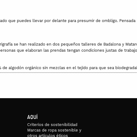
o que puedes llevar por delante para presumir de ombligo. Pensada par
rigrafía se han realizado en dos pequeños talleres de Badalona y Matar
 personas que elaboran las prendas tengan condiciones justas de trabajo
 de algodón orgánico sin mezclas en el tejido para que sea biodegradabl
ibacteriano y biodegradable. La diferencia del algodón orgánico con res
personas, se usa menos agua y se respetan las condiciones laborales d
ado.
rocen al hacer ejercicio.
AQUÍ
Criterios de sostenibilidad
Marcas de ropa sostenible y
otros artículos éticos