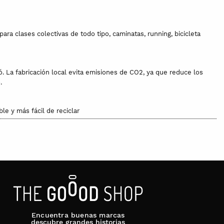
a clases colectivas de todo tipo, caminatas, running, bicicleta
ó. La fabricación local evita emisiones de CO2, ya que reduce los
.
e y más fácil de reciclar
pecto al convencional es que en su cultivo y fabricación no se
e los trabajadores. Todos los acabados se han hecho con el
Encuentra buenas marcas
descubre grandes historias