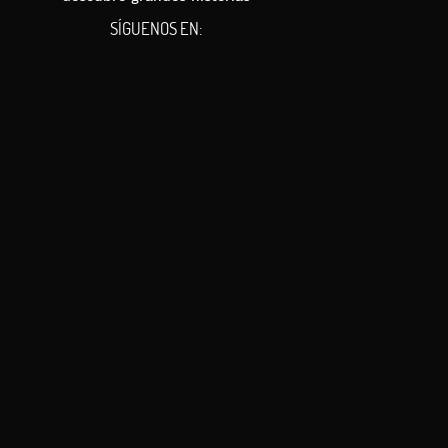
SÍGUENOS EN:
ás tiempo. Mejor tender al aire libre que usar la secadora para
e pedidos los gastos de envío son 5 € y la entrega se realiza en
.