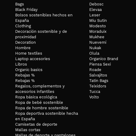
Bags
Debosc
CUIDADOS:
Black Friday
Elevaa
Lavar máximo 30ºC aunque recomendamos lavar en frío con un det
Bolsos sostenibles hechos en
Leser
un lavado con menor impacto medioambiental. Se puede planchar.
España
Miu Sutin
Clothing
Modesto
ENVÍOS:
Decoración sostenible y de
Moraduix
Los envíos se preparan en un máximo de 48h laborables. Los e
proximidad
Mukhee
n
Decoration
Nuevemí
2-4 días laborables.
Env
íos a Canarias, Ceuta y Melilla: 9€, entr
Hombre
Nukak
Home textiles
Olula
Laptop accesories
Organico Brand
Libros
Piensa Sexi
Organic basics
Roade
Rebajas %
Salvajitos
Rebajas %
Tatin Bags
Regalos, complementos y
Teixidors
accesorios infantiles
Tucca
Ropa básica ecológica
Volto
Ropa de bebé sostenible
Ropa de hombre sostenible
Ropa deportiva sostenible hecha
en España
Camisetas de deporte
Mallas cortas
Mallas de deporte y pantalones