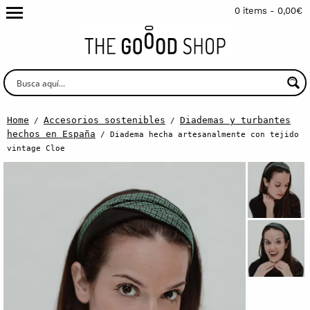
0 items -
0,00
€
Home
Accesorios sostenibles
Diademas y turbantes
/
/
hechos en España
/ Diadema hecha artesanalmente con tejido
vintage Cloe