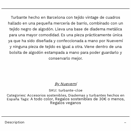
hecha
artesanalmente
con
Turbante hecho en Barcelona con tejido vintage de cuadros
tejido
hallado en una pequeña mercería de barrio, combinado con un
tejido negro de algodón. Lleva una base de diadema metálica
vintage
para una mayor comodidad. Es una pieza prácticamente única
Cloe
ya que ha sido diseñada y confeccionada a mano por Nuevemí
quantity
y ninguna pieza de tejido es igual a otra. Viene dentro de una
bolsita de algodón estampada a mano para poder guardarlo y
conservarlo mejor.
By
Nuevemí
SKU:
turbante-cloe
Categories:
Accesorios sostenibles
,
Diademas y turbantes hechos en
A todo color
Regalos sostenibles de 30€ o menos
España
Tags:
,
,
Regalos veganos
Description