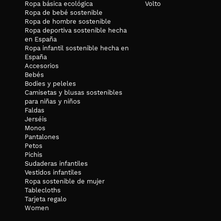
Ropa básica ecológica
Volto
Ropa de bebé sostenible
Ropa de hombre sostenible
Ropa deportiva sostenible hecha
en España
Ropa infantil sostenible hecha en
España
Accesorios
Bebés
Bodies y peleles
Camisetas y blusas sostenibles
para niñas y niños
Faldas
Jerséis
Monos
Pantalones
Petos
Pichis
Sudaderas infantiles
Vestidos infantiles
Ropa sostenible de mujer
Tablecloths
Tarjeta regalo
Women