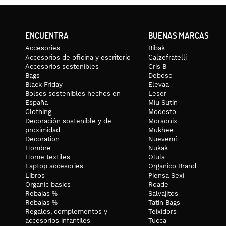
ENCUENTRA
BUENAS MARCAS
Accesories
Bibak
Accesorios de oficina y escritorio
Calzefratelli
Accesorios sostenibles
Cris B
Bags
Debosc
Black Friday
Elevaa
Bolsos sostenibles hechos en
Leser
España
Miu Sutin
Clothing
Modesto
Decoración sostenible y de
Moraduix
proximidad
Mukhee
Decoration
Nuevemí
Hombre
Nukak
Home textiles
Olula
Laptop accesories
Organico Brand
Libros
Piensa Sexi
Organic basics
Roade
Rebajas %
Salvajitos
Rebajas %
Tatin Bags
Regalos, complementos y
Teixidors
accesorios infantiles
Tucca