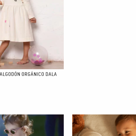
s. Los envíos a Europa cuestan 10€ y tardan de 2 a 3 semanas. Los enví
 ALGODÓN ORGÁNICO DALA