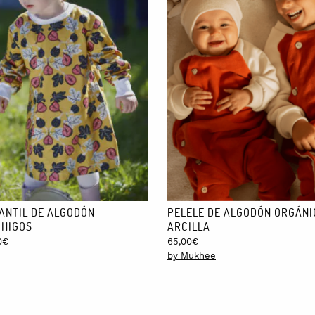
FANTIL DE ALGODÓN
PELELE DE ALGODÓN ORGÁNIC
 HIGOS
ARCILLA
Price
0
€
65,00
€
range:
by Mukhee
35,00€
through
37,00€