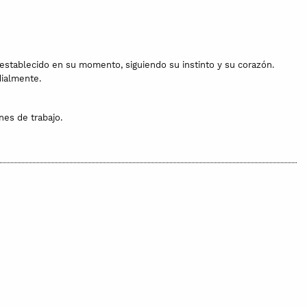
establecido en su momento, siguiendo su instinto y su corazón.
dialmente.
es de trabajo.
ancharla a una temperatura inferior a 110 C.