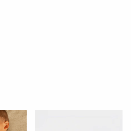
os al resto del mundo cuestan 15€ y pueden tardar de 3 a 4