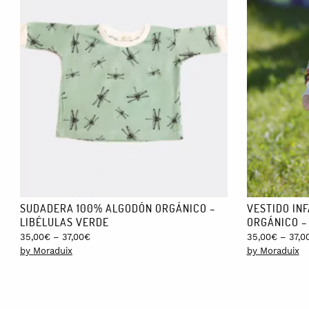
SUDADERA 100% ALGODÓN ORGÁNICO –
VESTIDO IN
LIBÉLULAS VERDE
ORGÁNICO –
Price
35,00
€
–
37,00
€
35,00
€
–
37,0
range:
by Moraduix
by Moraduix
35,00€
through
37,00€