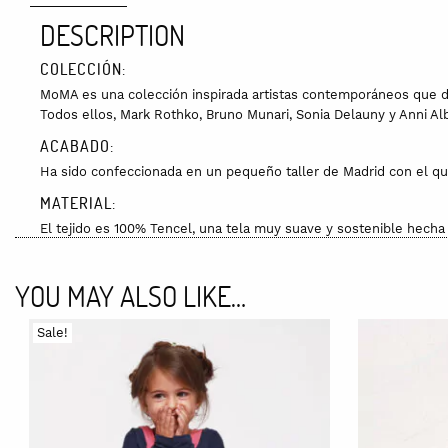
DESCRIPTION
COLECCIÓN:
MoMA es una colección inspirada artistas contemporáneos que dec
Todos ellos, Mark Rothko, Bruno Munari, Sonia Delauny y Anni A
ACABADO:
Ha sido confeccionada en un pequeño taller de Madrid con el qu
MATERIAL:
El tejido es 100% Tencel, una tela muy suave y sostenible hecha 
TALLAS Y GUÍA DE TALLAS:
YOU MAY ALSO LIKE…
3-4 años: Largo: 28 cm / Cintura: 58 cm
5-6 años: Largo: 33 cm / Cintura: 60 cm
Sale!
7-8 años: Largo: 37 cm / Cintura: 62 cm
CUIDADOS:
Puedes lavar la prenda en la lavadora, con agua fría con un progr
ENVÍO: