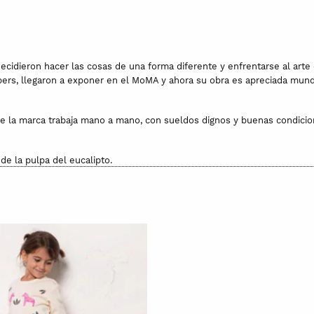
idieron hacer las cosas de una forma diferente y enfrentarse al arte 
lbers, llegaron a exponer en el MoMA y ahora su obra es apreciada mun
e la marca trabaja mano a mano, con sueldos dignos y buenas condicion
de la pulpa del eucalipto.
ama delicado. No uses lejía ni secadora. No la laves en seco. Puedes pl